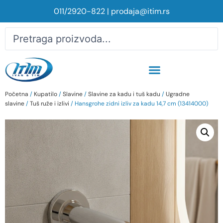
011/2920-822
|
prodaja@itim.rs
Početna
/
Kupatilo
/
Slavine
/
Slavine za kadu i tuš kadu
/
Ugradne
slavine
/
Tuš ruže i izlivi
/ Hansgrohe zidni izliv za kadu 14,7 cm (13414000)