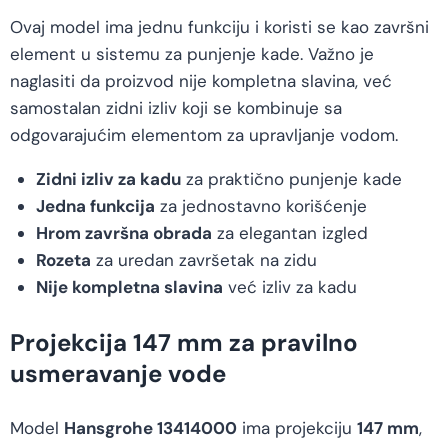
Ovaj model ima jednu funkciju i koristi se kao završni
element u sistemu za punjenje kade. Važno je
naglasiti da proizvod nije kompletna slavina, već
samostalan zidni izliv koji se kombinuje sa
odgovarajućim elementom za upravljanje vodom.
Zidni izliv za kadu
za praktično punjenje kade
Jedna funkcija
za jednostavno korišćenje
Hrom završna obrada
za elegantan izgled
Rozeta
za uredan završetak na zidu
Nije kompletna slavina
već izliv za kadu
Projekcija 147 mm za pravilno
usmeravanje vode
Model
Hansgrohe 13414000
ima projekciju
147 mm
,