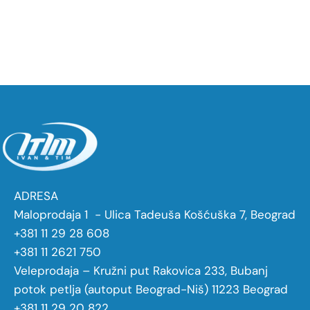
ADRESA
Maloprodaja 1 - Ulica Tadeuša Košćuška 7, Beograd
+381 11 29 28 608
+381 11 2621 750
Veleprodaja – Kružni put Rakovica 233, Bubanj
potok petlja (autoput Beograd-Niš) 11223 Beograd
+381 11 29 20 822