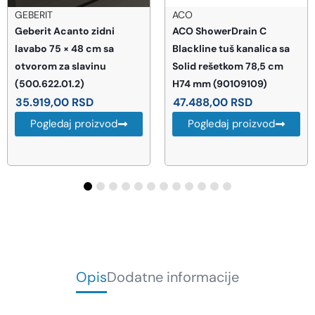
ACO
PEŠTAN
ACO ShowerDrain C
PEŠTAN PPR Prelaz SN 63X
Blackline tuš kanalica sa
2″
Solid rešetkom 78,5 cm
6.684,00
RSD
H74 mm (90109109)
Pogledaj proizvod
47.488,00
RSD
Pogledaj proizvod
Opis
Dodatne informacije