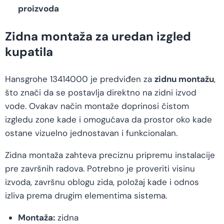
proizvoda
Zidna montaža za uredan izgled
kupatila
Hansgrohe 13414000 je predviđen za
zidnu montažu
,
što znači da se postavlja direktno na zidni izvod
vode. Ovakav način montaže doprinosi čistom
izgledu zone kade i omogućava da prostor oko kade
ostane vizuelno jednostavan i funkcionalan.
Zidna montaža zahteva preciznu pripremu instalacije
pre završnih radova. Potrebno je proveriti visinu
izvoda, završnu oblogu zida, položaj kade i odnos
izliva prema drugim elementima sistema.
Montaža:
zidna