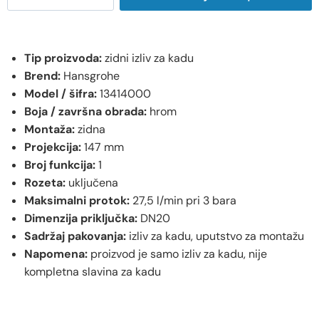
Tip proizvoda:
zidni izliv za kadu
Brend:
Hansgrohe
Model / šifra:
13414000
Boja / završna obrada:
hrom
Montaža:
zidna
Projekcija:
147 mm
Broj funkcija:
1
Rozeta:
uključena
Maksimalni protok:
27,5 l/min pri 3 bara
Dimenzija priključka:
DN20
Sadržaj pakovanja:
izliv za kadu, uputstvo za montažu
Napomena:
proizvod je samo izliv za kadu, nije
kompletna slavina za kadu