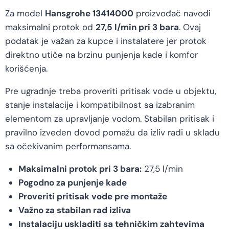
Za model
Hansgrohe 13414000
proizvođač navodi
maksimalni protok od
27,5 l/min pri 3 bara
. Ovaj
podatak je važan za kupce i instalatere jer protok
direktno utiče na brzinu punjenja kade i komfor
korišćenja.
Pre ugradnje treba proveriti pritisak vode u objektu,
stanje instalacije i kompatibilnost sa izabranim
elementom za upravljanje vodom. Stabilan pritisak i
pravilno izveden dovod pomažu da izliv radi u skladu
sa očekivanim performansama.
Maksimalni protok pri 3 bara:
27,5 l/min
Pogodno za punjenje kade
Proveriti pritisak vode pre montaže
Važno za stabilan rad izliva
Instalaciju uskladiti sa tehničkim zahtevima