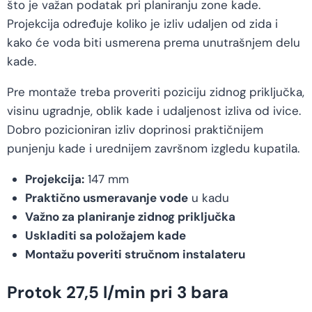
što je važan podatak pri planiranju zone kade.
Projekcija određuje koliko je izliv udaljen od zida i
kako će voda biti usmerena prema unutrašnjem delu
kade.
Pre montaže treba proveriti poziciju zidnog priključka,
visinu ugradnje, oblik kade i udaljenost izliva od ivice.
Dobro pozicioniran izliv doprinosi praktičnijem
punjenju kade i urednijem završnom izgledu kupatila.
Projekcija:
147 mm
Praktično usmeravanje vode
u kadu
Važno za planiranje zidnog priključka
Uskladiti sa položajem kade
Montažu poveriti stručnom instalateru
Protok 27,5 l/min pri 3 bara