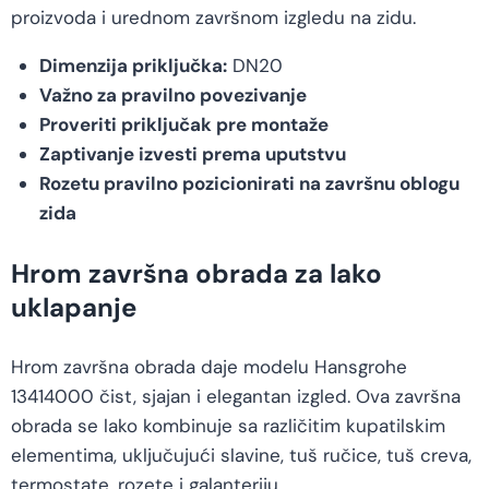
proizvoda i urednom završnom izgledu na zidu.
Dimenzija priključka:
DN20
Važno za pravilno povezivanje
Proveriti priključak pre montaže
Zaptivanje izvesti prema uputstvu
Rozetu pravilno pozicionirati na završnu oblogu
zida
Hrom završna obrada za lako
uklapanje
Hrom završna obrada daje modelu Hansgrohe
13414000 čist, sjajan i elegantan izgled. Ova završna
obrada se lako kombinuje sa različitim kupatilskim
elementima, uključujući slavine, tuš ručice, tuš creva,
termostate, rozete i galanteriju.