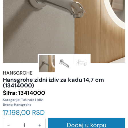
HANSGROHE
Hansgrohe zidni izliv za kadu 14,7 cm
(13414000)
Šifra:
13414000
Kategorija:
Tuš ruže i izlivi
Brend:
Hansgrohe
17.198,00
RSD
Dodaj u korpu