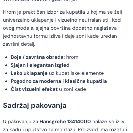
Hrom je praktičan izbor za kupatila u kojima se želi
univerzalno uklapanje i vizuelno neutralan stil. Kod
ovog modela, sjajna površina dodatno naglašava
jednostavnu formu izliva i daje zoni kade uredan
završni detalj.
Boja / završna obrada:
hrom
Sjajan i elegantan izgled
Lako uklapanje
uz kupatilske elemente
Pogodno za moderna i klasična kupatila
Čist vizuelni efekat
u zoni kade
Sadržaj pakovanja
U pakovanju za
Hansgrohe 13414000
nalaze se izliv
za kadu i uputstvo za montažu. Proizvod ima rozetu i