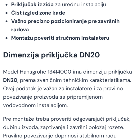
Priključak iz zida
za urednu instalaciju
Čist izgled zone kade
Važno precizno pozicioniranje pre završnih
radova
Montažu poveriti stručnom instalateru
Dimenzija priključka DN20
Model Hansgrohe 13414000 ima dimenziju priključka
DN20
, prema zvaničnim tehničkim karakteristikama.
Ovaj podatak je važan za instalatere i za pravilno
povezivanje proizvoda sa pripremljenom
vodovodnom instalacijom.
Pre montaže treba proveriti odgovarajući priključak,
dubinu izvoda, zaptivanje i završni položaj rozete.
Pravilno povezivanje doprinosi stabilnom radu