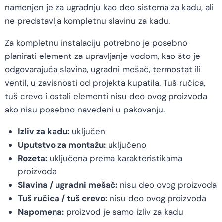
namenjen je za ugradnju kao deo sistema za kadu, ali
ne predstavlja kompletnu slavinu za kadu.
Za kompletnu instalaciju potrebno je posebno
planirati element za upravljanje vodom, kao što je
odgovarajuća slavina, ugradni mešač, termostat ili
ventil, u zavisnosti od projekta kupatila. Tuš ručica,
tuš crevo i ostali elementi nisu deo ovog proizvoda
ako nisu posebno navedeni u pakovanju.
Izliv za kadu:
uključen
Uputstvo za montažu:
uključeno
Rozeta:
uključena prema karakteristikama
proizvoda
Slavina / ugradni mešač:
nisu deo ovog proizvoda
Tuš ručica / tuš crevo:
nisu deo ovog proizvoda
Napomena:
proizvod je samo izliv za kadu