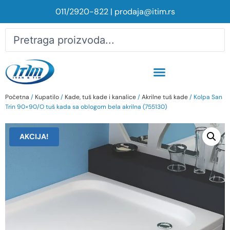
011/2920-822
|
prodaja@itim.rs
Početna
/
Kupatilo
/
Kade, tuš kade i kanalice
/
Akrilne tuš kade
/ Kolpa San
Trin 90×90/O tuš kada sa oblogom bela akrilna (755130)
AKCIJA!