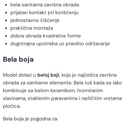
bela sanitarna završna obrada
prijatan kontakt pri korišćenju
jednostavno čišćenje
praktična montaža
dobra obrada kvadratne forme
dugotrajna upotreba uz pravilno održavanje
Bela boja
Model dolazi u
beloj boji
, koja je najčešća završna
obrada za sanitarne elemente. Bela tuš kada se lako
kombinuje sa belom keramikom, hromiranim
slavinama, staklenim paravanima i različitim vrstama
pločica.
Bela boja je pogodna za: