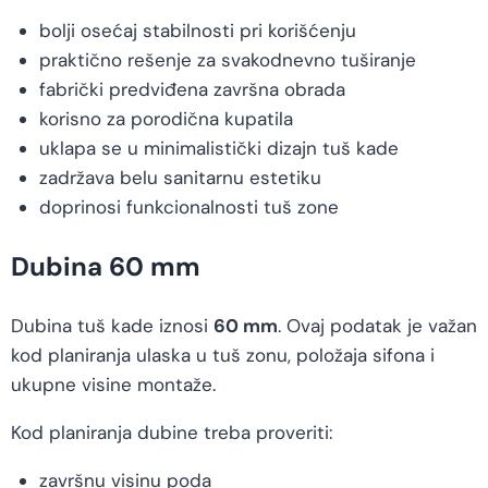
bolji osećaj stabilnosti pri korišćenju
praktično rešenje za svakodnevno tuširanje
fabrički predviđena završna obrada
korisno za porodična kupatila
uklapa se u minimalistički dizajn tuš kade
zadržava belu sanitarnu estetiku
doprinosi funkcionalnosti tuš zone
Dubina 60 mm
Dubina tuš kade iznosi
60 mm
. Ovaj podatak je važan
kod planiranja ulaska u tuš zonu, položaja sifona i
ukupne visine montaže.
Kod planiranja dubine treba proveriti:
završnu visinu poda