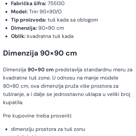
Fabrička šifra:
755130
Model:
Trin 90×90/O
Tip proizvoda:
tuš kada sa oblogom
Dimenzija:
90×90 cm
Oblik:
kvadratna tuš kada
Dimenzija 90×90 cm
Dimenzija
90×90 cm
predstavlja standardnu meru za
kvadratne tuš zone. U odnosu na manje modele
80×80 cm, ova dimenzija pruža više prostora za
tuširanje, a i dalje se jednostavno uklapa u veliki broj
kupatila.
Pre kupovine treba proveriti:
dimenziju prostora za tuš zonu