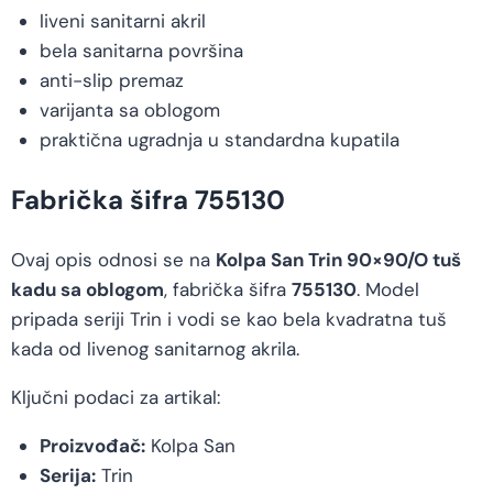
liveni sanitarni akril
bela sanitarna površina
anti-slip premaz
varijanta sa oblogom
praktična ugradnja u standardna kupatila
Fabrička šifra 755130
Ovaj opis odnosi se na
Kolpa San Trin 90×90/O tuš
kadu sa oblogom
, fabrička šifra
755130
. Model
pripada seriji Trin i vodi se kao bela kvadratna tuš
kada od livenog sanitarnog akrila.
Ključni podaci za artikal:
Proizvođač:
Kolpa San
Serija:
Trin