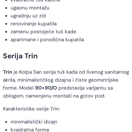
ugaonu montažu
ugradnju uz zid
renoviranje kupatila
zamenu postojeće tuš kade
apartmane i porodična kupatila
Serija Trin
Trin
je Kolpa San serija tuš kada od livenog sanitarnog
akrila, minimalističkog dizajna i čiste geometrijske
forme. Model
90×90/O
predstavlja varijantu sa
oblogom, namenjenu montaži na gotov pod.
Karakteristike serije Trin:
minimalistički dizajn
kvadratna forma