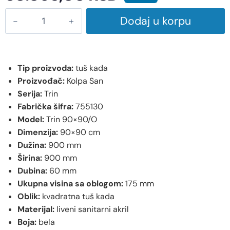
Dodaj u korpu
Tip proizvoda:
tuš kada
Proizvođač:
Kolpa San
Serija:
Trin
Fabrička šifra:
755130
Model:
Trin 90×90/O
Dimenzija:
90×90 cm
Dužina:
900 mm
Širina:
900 mm
Dubina:
60 mm
Ukupna visina sa oblogom:
175 mm
Oblik:
kvadratna tuš kada
Materijal:
liveni sanitarni akril
Boja:
bela