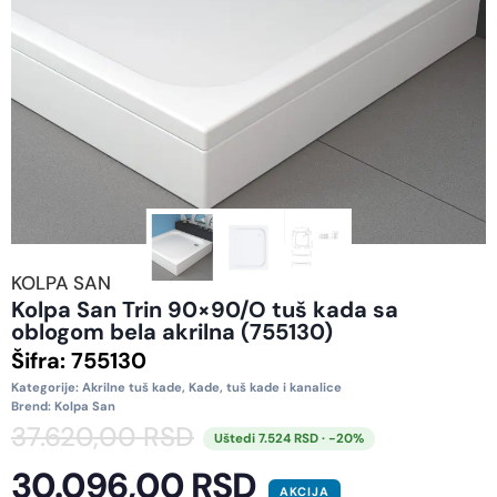
KOLPA SAN
Kolpa San Trin 90×90/O tuš kada sa
oblogom bela akrilna (755130)
Šifra:
755130
Kategorije:
Akrilne tuš kade
,
Kade, tuš kade i kanalice
Brend:
Kolpa San
37.620,00
RSD
Uštedi 7.524 RSD · -20%
30.096,00
RSD
AKCIJA