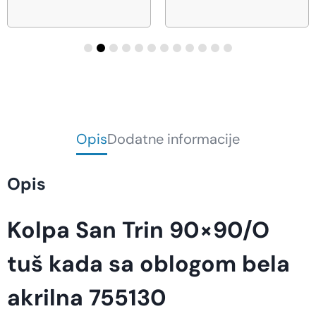
Opis
Dodatne informacije
Opis
Kolpa San Trin 90×90/O
tuš kada sa oblogom bela
akrilna 755130