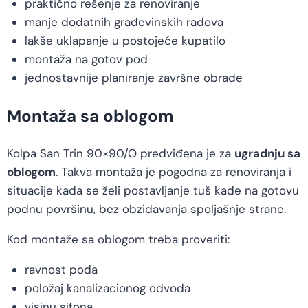
praktično rešenje za renoviranje
manje dodatnih građevinskih radova
lakše uklapanje u postojeće kupatilo
montaža na gotov pod
jednostavnije planiranje završne obrade
Montaža sa oblogom
Kolpa San Trin 90×90/O predviđena je za
ugradnju sa
oblogom
. Takva montaža je pogodna za renoviranja i
situacije kada se želi postavljanje tuš kade na gotovu
podnu površinu, bez obzidavanja spoljašnje strane.
Kod montaže sa oblogom treba proveriti:
ravnost poda
položaj kanalizacionog odvoda
visinu sifona