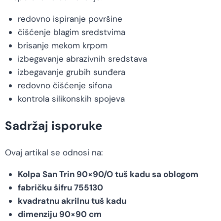
redovno ispiranje površine
čišćenje blagim sredstvima
brisanje mekom krpom
izbegavanje abrazivnih sredstava
izbegavanje grubih sunđera
redovno čišćenje sifona
kontrola silikonskih spojeva
Sadržaj isporuke
Ovaj artikal se odnosi na:
Kolpa San Trin 90×90/O tuš kadu sa oblogom
fabričku šifru 755130
kvadratnu akrilnu tuš kadu
dimenziju 90×90 cm