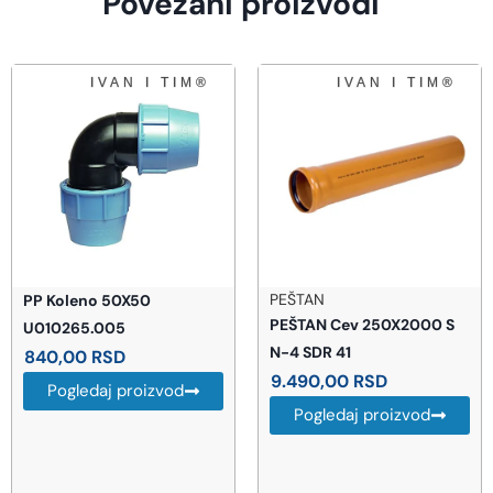
Povezani proizvodi
PEŠTAN
PP Koleno 50X50
PEŠTAN Cev 250X2000 S
U010265.005
N-4 SDR 41
840,00
RSD
9.490,00
RSD
Pogledaj proizvod
Pogledaj proizvod