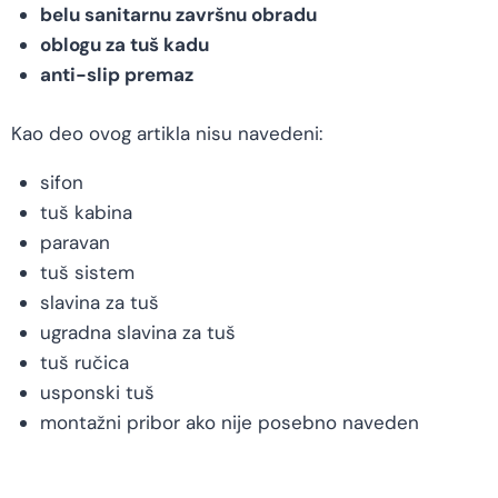
belu sanitarnu završnu obradu
oblogu za tuš kadu
anti-slip premaz
Kao deo ovog artikla nisu navedeni:
sifon
tuš kabina
paravan
tuš sistem
slavina za tuš
ugradna slavina za tuš
tuš ručica
usponski tuš
montažni pribor ako nije posebno naveden