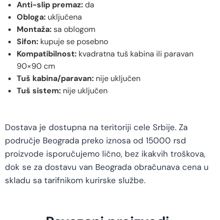
Anti-slip premaz:
da
Obloga:
uključena
Montaža:
sa oblogom
Sifon:
kupuje se posebno
Kompatibilnost:
kvadratna tuš kabina ili paravan
90×90 cm
Tuš kabina/paravan:
nije uključen
Tuš sistem:
nije uključen
Dostava je dostupna na teritoriji cele Srbije. Za
područje Beograda preko iznosa od 15000 rsd
proizvode isporučujemo lično, bez ikakvih troškova,
dok se za dostavu van Beograda obračunava cena u
skladu sa tarifnikom kurirske službe.