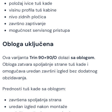
položaj ivice tuš kade
visinu profila tuš kabine
nivo zidnih pločica
završno zaptivanje
mogućnost servisnog pristupa
Obloga uključena
Ova varijanta
Trin 90×90/O
dolazi
sa oblogom
.
Obloga zatvara spoljašnje strane tuš kade i
omogućava uredan završni izgled bez dodatnog
obzidavanja.
Prednosti tuš kade sa oblogom:
završena spoljašnja strana
uredan izgled nakon montaže