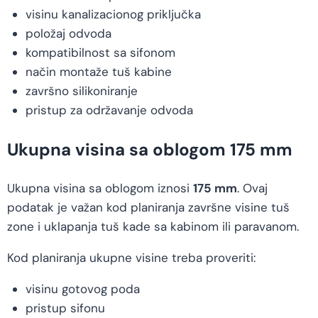
visinu kanalizacionog priključka
položaj odvoda
kompatibilnost sa sifonom
način montaže tuš kabine
završno silikoniranje
pristup za održavanje odvoda
Ukupna visina sa oblogom 175 mm
Ukupna visina sa oblogom iznosi
175 mm
. Ovaj
podatak je važan kod planiranja završne visine tuš
zone i uklapanja tuš kade sa kabinom ili paravanom.
Kod planiranja ukupne visine treba proveriti:
visinu gotovog poda
pristup sifonu