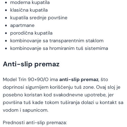
moderna kupatila
klasična kupatila
kupatila srednje površine
apartmane
porodična kupatila
kombinovanje sa transparentnim staklom
kombinovanje sa hromiranim tuš sistemima
Anti-slip premaz
Model Trin 90×90/O ima
anti-slip premaz
, što
doprinosi sigurnijem korišćenju tuš zone. Ovaj sloj je
posebno koristan kod svakodnevne upotrebe, jer
površina tuš kade tokom tuširanja dolazi u kontakt sa
vodom i sapunicom.
Prednosti anti-slip premaza: