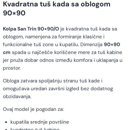
Kvadratna tuš kada sa oblogom
90×90
Kolpa San Trin 90×90/O
je kvadratna tuš kada sa
oblogom, namenjena za formiranje klasične i
funkcionalne tuš zone u kupatilu. Dimenzija
90×90
cm
spada u najčešće korišćene mere za tuš kabine
jer pruža dobar odnos između komfora i uklapanja u
prostor.
Obloga zatvara spoljašnju stranu tuš kade i
omogućava uredan završni izgled bez dodatnog
obzidavanja.
Ovaj model je pogodan za:
kupatila srednje površine
kvadratne tuš kabine