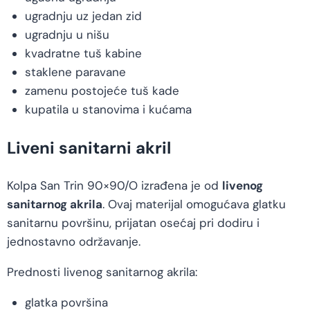
ugradnju uz jedan zid
ugradnju u nišu
kvadratne tuš kabine
staklene paravane
zamenu postojeće tuš kade
kupatila u stanovima i kućama
Liveni sanitarni akril
Kolpa San Trin 90×90/O izrađena je od
livenog
sanitarnog akrila
. Ovaj materijal omogućava glatku
sanitarnu površinu, prijatan osećaj pri dodiru i
jednostavno održavanje.
Prednosti livenog sanitarnog akrila:
glatka površina