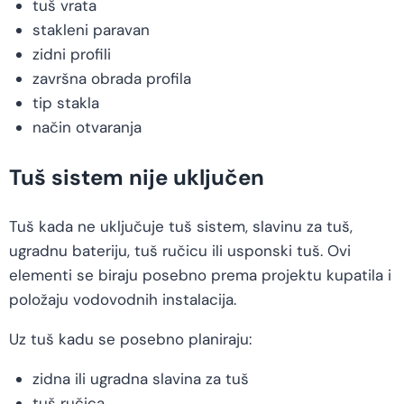
tuš vrata
stakleni paravan
zidni profili
završna obrada profila
tip stakla
način otvaranja
Tuš sistem nije uključen
Tuš kada ne uključuje tuš sistem, slavinu za tuš,
ugradnu bateriju, tuš ručicu ili usponski tuš. Ovi
elementi se biraju posebno prema projektu kupatila i
položaju vodovodnih instalacija.
Uz tuš kadu se posebno planiraju:
zidna ili ugradna slavina za tuš
tuš ručica