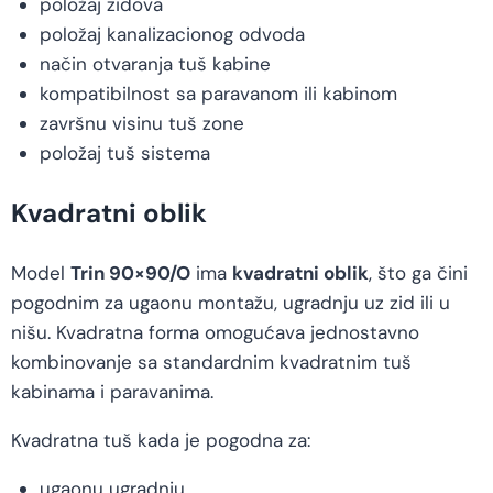
položaj zidova
položaj kanalizacionog odvoda
način otvaranja tuš kabine
kompatibilnost sa paravanom ili kabinom
završnu visinu tuš zone
položaj tuš sistema
Kvadratni oblik
Model
Trin 90×90/O
ima
kvadratni oblik
, što ga čini
pogodnim za ugaonu montažu, ugradnju uz zid ili u
nišu. Kvadratna forma omogućava jednostavno
kombinovanje sa standardnim kvadratnim tuš
kabinama i paravanima.
Kvadratna tuš kada je pogodna za:
ugaonu ugradnju