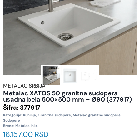
METALAC SRBIJA
Metalac XATOS 50 granitna sudopera
usadna bela 500×500 mm – Ø90 (377917)
Šifra:
377917
Kategorije:
Kuhinja
,
Granitne sudopere
,
Metalac granitne sudopere
,
Sudopere
Brend:
Metalac Inko
16.157,00
RSD