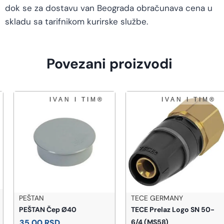
dok se za dostavu van Beograda obračunava cena u
skladu sa tarifnikom kurirske službe.
Povezani proizvodi
PEŠTAN
TECE GERMANY
PEŠTAN Čep Ø40
TECE Prelaz Logo SN 50-
35,00
RSD
6/4 (MS58)