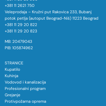
+381 11 2621 750
Veleprodaja – Kružni put Rakovica 233, Bubanj
potok petlja (autoput Beograd-Niš) 11223 Beograd
+381 11 29 20 822
+381 11 29 20 823
MB: 20479043
PIB: 105874962
STRANICE
Kupatilo
Kuhinja
Vodovod i kanalizacija
Profesionalni program
Grejanje
Protivpožarna oprema