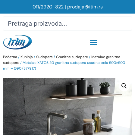
011/2920-822
|
prodaja@itim.rs
Početna
/
Kuhinja
/
Sudopere
/
Granitne sudopere
/
Metalac granitne
sudopere
/ Metalac XATOS 50 granitna sudopera usadna bela 500×500
mm – Ø90 (377917)