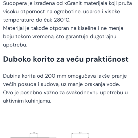
Sudopera je izrađena od xGranit materijala koji pruža
visoku otpornost na ogrebotine, udarce i visoke
temperature do čak 280°C.
Materijal je takođe otporan na kiseline i ne menja
boju tokom vremena, što garantuje dugotrajnu
upotrebu.
Duboko korito za veću praktičnost
Dubina korita od 200 mm omogućava lakše pranje
većih posuda i sudova, uz manje prskanja vode.
Ovo je posebno važno za svakodnevnu upotrebu u
aktivnim kuhinjama.