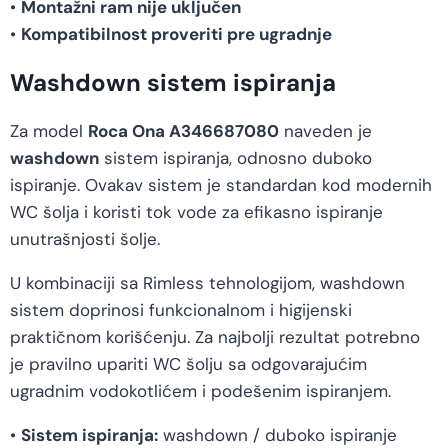
•
Montažni ram nije uključen
•
Kompatibilnost proveriti pre ugradnje
Washdown sistem ispiranja
Za model
Roca Ona A346687080
naveden je
washdown
sistem ispiranja, odnosno duboko
ispiranje. Ovakav sistem je standardan kod modernih
WC šolja i koristi tok vode za efikasno ispiranje
unutrašnjosti šolje.
U kombinaciji sa Rimless tehnologijom, washdown
sistem doprinosi funkcionalnom i higijenski
praktičnom korišćenju. Za najbolji rezultat potrebno
je pravilno upariti WC šolju sa odgovarajućim
ugradnim vodokotlićem i podešenim ispiranjem.
•
Sistem ispiranja:
washdown / duboko ispiranje