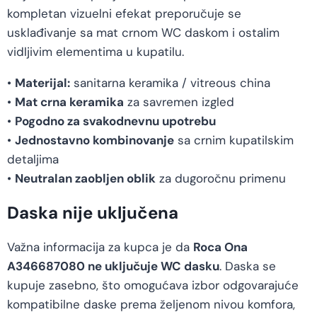
kompletan vizuelni efekat preporučuje se
usklađivanje sa mat crnom WC daskom i ostalim
vidljivim elementima u kupatilu.
•
Materijal:
sanitarna keramika / vitreous china
•
Mat crna keramika
za savremen izgled
•
Pogodno za svakodnevnu upotrebu
•
Jednostavno kombinovanje
sa crnim kupatilskim
detaljima
•
Neutralan zaobljen oblik
za dugoročnu primenu
Daska nije uključena
Važna informacija za kupca je da
Roca Ona
A346687080 ne uključuje WC dasku
. Daska se
kupuje zasebno, što omogućava izbor odgovarajuće
kompatibilne daske prema željenom nivou komfora,