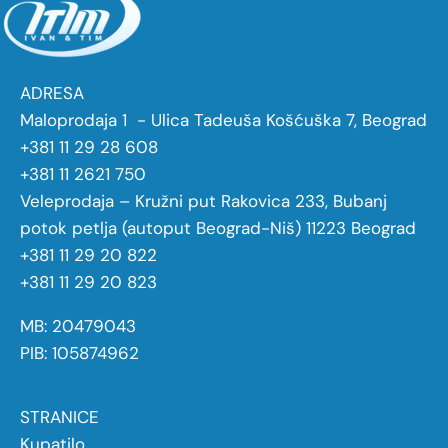
ADRESA
Maloprodaja 1 - Ulica Tadeuša Košćuška 7, Beograd
+381 11 29 28 608
+381 11 2621 750
Veleprodaja – Kružni put Rakovica 233, Bubanj
potok petlja (autoput Beograd-Niš) 11223 Beograd
+381 11 29 20 822
+381 11 29 20 823
MB: 20479043
PIB: 105874962
STRANICE
Kupatilo