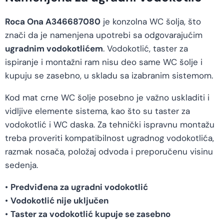
Roca Ona A346687080
je konzolna WC šolja, što
znači da je namenjena upotrebi sa odgovarajućim
ugradnim vodokotlićem
. Vodokotlić, taster za
ispiranje i montažni ram nisu deo same WC šolje i
kupuju se zasebno, u skladu sa izabranim sistemom.
Kod mat crne WC šolje posebno je važno uskladiti i
vidljive elemente sistema, kao što su taster za
vodokotlić i WC daska. Za tehnički ispravnu montažu
treba proveriti kompatibilnost ugradnog vodokotlića,
razmak nosača, položaj odvoda i preporučenu visinu
sedenja.
•
Predviđena za ugradni vodokotlić
•
Vodokotlić nije uključen
•
Taster za vodokotlić kupuje se zasebno