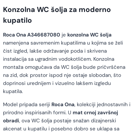
Konzolna WC šolja za moderno
kupatilo
Roca Ona A346687080
je
konzolna WC šolja
namenjena savremenim kupatilima u kojima se želi
čist izgled, lakše održavanje poda i skrivena
instalacija sa ugradnim vodokotlićem. Konzolna
montaža omogućava da WC šolja bude pričvršćena
na zid, dok prostor ispod nje ostaje slobodan, što
doprinosi urednijem i vizuelno lakšem izgledu
kupatila.
Model pripada seriji
Roca Ona
, kolekciji jednostavnih i
prirodno inspirisanih formi. U
mat crnoj završnoj
obradi
, ova WC šolja postaje snažan dizajnerski
akcenat u kupatilu i posebno dobro se uklapa sa