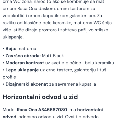
crna WC zona, naročito ako se kombinuje sa mat
crnom Roca Ona daskom, crnim tasterom za
vodokotlić i crnom kupatilskom galanterijom. Za
razliku od klasične bele keramike, mat crna WC šolja
više ističe dizajn prostora i zahteva pažljivo stilsko
uklapanje.
•
Boja:
mat crna
•
Završna obrada:
Matt Black
•
Moderan kontrast
uz svetle pločice i belu keramiku
•
Lepo uklapanje
uz crne tastere, galanteriju i tuš
profile
•
Dizajnerski akcenat
za savremena kupatila
Horizontalni odvod u zid
Model
Roca Ona A346687080
ima
horizontalni
odvod
, odnosno odvod u zid. Ovaj tip odvoda