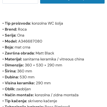
•
Tip proizvoda:
konzolna WC šolja
•
Brend:
Roca
•
Serija:
Ona
•
Model:
A346687080
•
Boja:
mat crna
•
Završna obrada:
Matt Black
•
Materijal:
sanitarna keramika / vitreous china
•
Dimenzije:
360 × 530 × 290 mm
•
Širina:
360 mm
•
Dubina:
530 mm
•
Visina keramike:
290 mm
•
Oblik:
zaobljen
•
Način montaže:
konzolna / zidna montaža
•
Tip kačenja:
skriveno kačenje
•
Tehnologija ispiranja:
Roca Rimless®