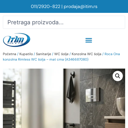
011/2920-822
|
prodaja@itim.rs
Početna
/
Kupatilo
/
Sanitarije
/
WC šolje
/
Konzolna WC šolja
/ Roca Ona
konzolna Rimless WC šolja – mat crna (A346687080)