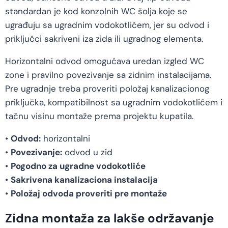
standardan je kod konzolnih WC šolja koje se
ugrađuju sa ugradnim vodokotlićem, jer su odvod i
priključci sakriveni iza zida ili ugradnog elementa.
Horizontalni odvod omogućava uredan izgled WC
zone i pravilno povezivanje sa zidnim instalacijama.
Pre ugradnje treba proveriti položaj kanalizacionog
priključka, kompatibilnost sa ugradnim vodokotlićem i
tačnu visinu montaže prema projektu kupatila.
•
Odvod:
horizontalni
•
Povezivanje:
odvod u zid
•
Pogodno za ugradne vodokotliće
•
Sakrivena kanalizaciona instalacija
•
Položaj odvoda proveriti pre montaže
Zidna montaža za lakše održavanje