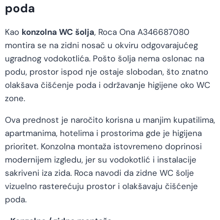
poda
Kao
konzolna WC šolja
, Roca Ona A346687080
montira se na zidni nosač u okviru odgovarajućeg
ugradnog vodokotlića. Pošto šolja nema oslonac na
podu, prostor ispod nje ostaje slobodan, što znatno
olakšava čišćenje poda i održavanje higijene oko WC
zone.
Ova prednost je naročito korisna u manjim kupatilima,
apartmanima, hotelima i prostorima gde je higijena
prioritet. Konzolna montaža istovremeno doprinosi
modernijem izgledu, jer su vodokotlić i instalacije
sakriveni iza zida. Roca navodi da zidne WC šolje
vizuelno rasterećuju prostor i olakšavaju čišćenje
poda.