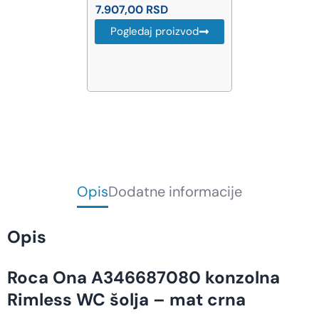
7.907,00
RSD
Pogledaj proizvod
Opis
Dodatne informacije
Opis
Roca Ona A346687080 konzolna
Rimless WC šolja – mat crna