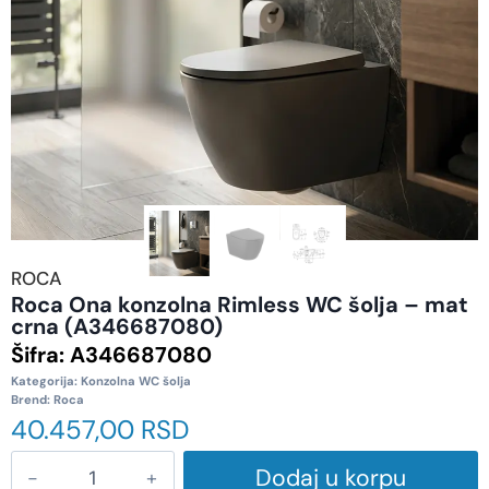
ROCA
Roca Ona konzolna Rimless WC šolja – mat
crna (A346687080)
Šifra:
A346687080
Kategorija:
Konzolna WC šolja
Brend:
Roca
40.457,00
RSD
Dodaj u korpu