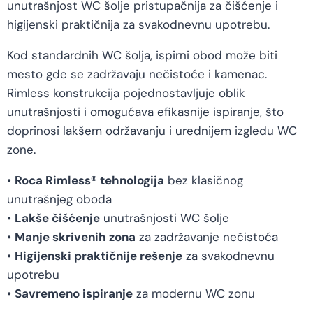
unutrašnjost WC šolje pristupačnija za čišćenje i
higijenski praktičnija za svakodnevnu upotrebu.
Kod standardnih WC šolja, ispirni obod može biti
mesto gde se zadržavaju nečistoće i kamenac.
Rimless konstrukcija pojednostavljuje oblik
unutrašnjosti i omogućava efikasnije ispiranje, što
doprinosi lakšem održavanju i urednijem izgledu WC
zone.
•
Roca Rimless® tehnologija
bez klasičnog
unutrašnjeg oboda
•
Lakše čišćenje
unutrašnjosti WC šolje
•
Manje skrivenih zona
za zadržavanje nečistoća
•
Higijenski praktičnije rešenje
za svakodnevnu
upotrebu
•
Savremeno ispiranje
za modernu WC zonu