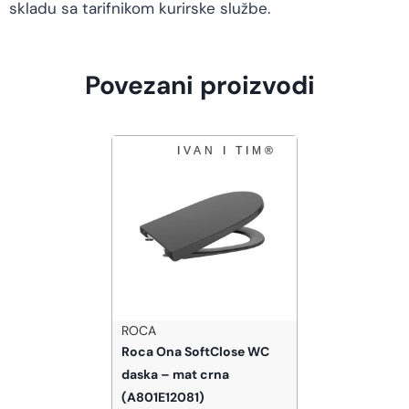
skladu sa tarifnikom kurirske službe.
Povezani proizvodi
ROCA
Roca Ona SoftClose WC
daska – mat crna
(A801E12081)