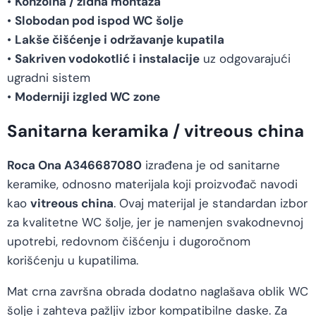
•
Konzolna / zidna montaža
•
Slobodan pod ispod WC šolje
•
Lakše čišćenje i održavanje kupatila
•
Sakriven vodokotlić i instalacije
uz odgovarajući
ugradni sistem
•
Moderniji izgled WC zone
Sanitarna keramika / vitreous china
Roca Ona A346687080
izrađena je od sanitarne
keramike, odnosno materijala koji proizvođač navodi
kao
vitreous china
. Ovaj materijal je standardan izbor
za kvalitetne WC šolje, jer je namenjen svakodnevnoj
upotrebi, redovnom čišćenju i dugoročnom
korišćenju u kupatilima.
Mat crna završna obrada dodatno naglašava oblik WC
šolje i zahteva pažljiv izbor kompatibilne daske. Za