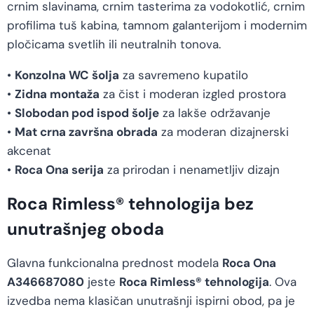
crnim slavinama, crnim tasterima za vodokotlić, crnim
profilima tuš kabina, tamnom galanterijom i modernim
pločicama svetlih ili neutralnih tonova.
•
Konzolna WC šolja
za savremeno kupatilo
•
Zidna montaža
za čist i moderan izgled prostora
•
Slobodan pod ispod šolje
za lakše održavanje
•
Mat crna završna obrada
za moderan dizajnerski
akcenat
•
Roca Ona serija
za prirodan i nenametljiv dizajn
Roca Rimless® tehnologija bez
unutrašnjeg oboda
Glavna funkcionalna prednost modela
Roca Ona
A346687080
jeste
Roca Rimless® tehnologija
. Ova
izvedba nema klasičan unutrašnji ispirni obod, pa je