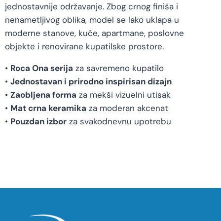
jednostavnije održavanje. Zbog crnog finiša i
nenametljivog oblika, model se lako uklapa u
moderne stanove, kuće, apartmane, poslovne
objekte i renovirane kupatilske prostore.
•
Roca Ona serija
za savremeno kupatilo
•
Jednostavan i prirodno inspirisan dizajn
•
Zaobljena forma
za mekši vizuelni utisak
•
Mat crna keramika
za moderan akcenat
•
Pouzdan izbor
za svakodnevnu upotrebu