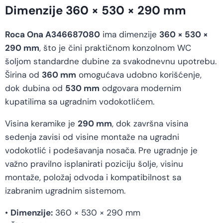
Dimenzije 360 × 530 × 290 mm
Roca Ona A346687080
ima dimenzije
360 × 530 ×
290 mm
, što je čini praktičnom konzolnom WC
šoljom standardne dubine za svakodnevnu upotrebu.
Širina od
360 mm
omogućava udobno korišćenje,
dok dubina od
530 mm
odgovara modernim
kupatilima sa ugradnim vodokotlićem.
Visina keramike je
290 mm
, dok završna visina
sedenja zavisi od visine montaže na ugradni
vodokotlić i podešavanja nosača. Pre ugradnje je
važno pravilno isplanirati poziciju šolje, visinu
montaže, položaj odvoda i kompatibilnost sa
izabranim ugradnim sistemom.
•
Dimenzije:
360 × 530 × 290 mm