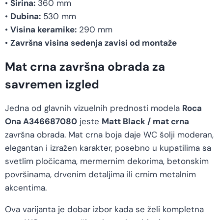
•
Širina:
360 mm
•
Dubina:
530 mm
•
Visina keramike:
290 mm
•
Završna visina sedenja zavisi od montaže
Mat crna završna obrada za
savremen izgled
Jedna od glavnih vizuelnih prednosti modela
Roca
Ona A346687080
jeste
Matt Black / mat crna
završna obrada. Mat crna boja daje WC šolji moderan,
elegantan i izražen karakter, posebno u kupatilima sa
svetlim pločicama, mermernim dekorima, betonskim
površinama, drvenim detaljima ili crnim metalnim
akcentima.
Ova varijanta je dobar izbor kada se želi kompletna