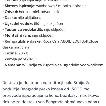
•
Sistem ispiranja:
washdown / duboko ispiranje
•
Odvod:
horizontalni, odvod u zid
•
Daska:
nije uključena
•
Ugradni vodokotlić:
nije uključen
•
Taster za vodokotlić:
nije uključen
•
Montažni ram:
nije uključen
•
Kompatibilne daske:
Roca Ona A801E12081 SoftClose
daska mat crna
•
Težina:
23 kg
•
Zemlja porekla:
EU
•
Namena:
WC šolja za kupatila sa ugradnim vodokotlićem
Dostava je dostupna na teritoriji cele Srbije. Za
područje Beograda preko iznosa od 15000 rsd
proizvode isporučujemo lično, bez ikakvih troškova,
dok se za dostavu van Beograda obračunava cena u