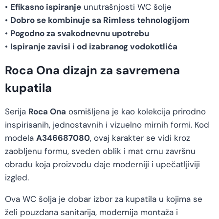
•
Efikasno ispiranje
unutrašnjosti WC šolje
•
Dobro se kombinuje sa Rimless tehnologijom
•
Pogodno za svakodnevnu upotrebu
•
Ispiranje zavisi i od izabranog vodokotlića
Roca Ona dizajn za savremena
kupatila
Serija
Roca Ona
osmišljena je kao kolekcija prirodno
inspirisanih, jednostavnih i vizuelno mirnih formi. Kod
modela
A346687080
, ovaj karakter se vidi kroz
zaobljenu formu, sveden oblik i mat crnu završnu
obradu koja proizvodu daje moderniji i upečatljiviji
izgled.
Ova WC šolja je dobar izbor za kupatila u kojima se
želi pouzdana sanitarija, modernija montaža i