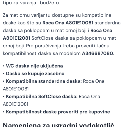
tipu zatvaranja i budžetu.
Za mat crnu varijantu dostupne su kompatibilne
daske kao što su
Roca Ona A801E10081
standardna
daska sa poklopcem u mat crnoj boji i
Roca Ona
A801E12081
SoftClose daska sa poklopcem u mat
crnoj boji. Pre poručivanja treba proveriti tačnu
kompatibilnost daske sa modelom
A346687080
.
•
WC daska nije uključena
•
Daska se kupuje zasebno
•
Kompatibilna standardna daska:
Roca Ona
A801E10081
•
Kompatibilna SoftClose daska:
Roca Ona
A801E12081
•
Kompatibilnost daske proveriti pre kupovine
Namenjena za ugradni vodokotlić