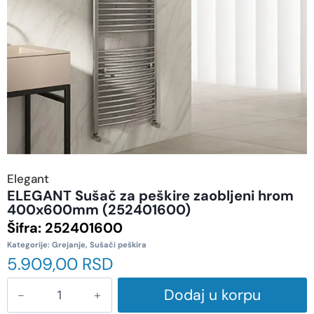
Elegant
ELEGANT Sušač za peškire zaobljeni hrom
400x600mm (252401600)
Šifra:
252401600
Kategorije:
Grejanje
,
Sušači peškira
5.909,00
RSD
Dodaj u korpu