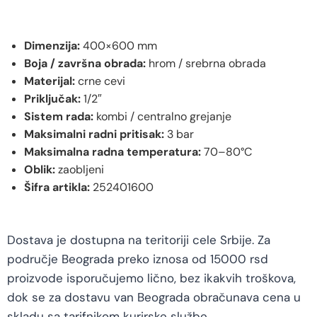
Dimenzija:
400×600 mm
Boja / završna obrada:
hrom / srebrna obrada
Materijal:
crne cevi
Priključak:
1/2″
Sistem rada:
kombi / centralno grejanje
Maksimalni radni pritisak:
3 bar
Maksimalna radna temperatura:
70–80°C
Oblik:
zaobljeni
Šifra artikla:
252401600
Dostava je dostupna na teritoriji cele Srbije. Za
područje Beograda preko iznosa od 15000 rsd
proizvode isporučujemo lično, bez ikakvih troškova,
dok se za dostavu van Beograda obračunava cena u
skladu sa tarifnikom kurirske službe.