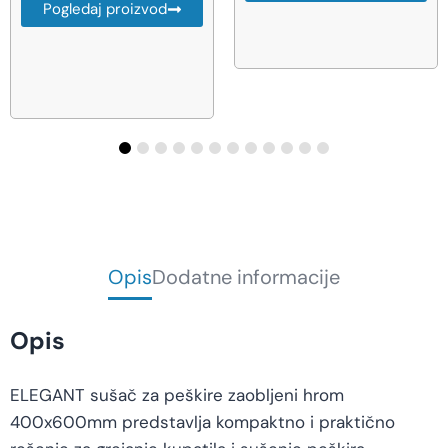
Pogledaj proizvod
Opis
Dodatne informacije
Opis
ELEGANT sušač za peškire zaobljeni hrom
400x600mm predstavlja kompaktno i praktično