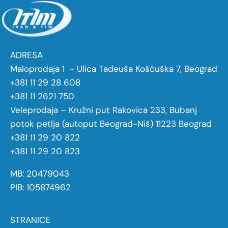
ADRESA
Maloprodaja 1 - Ulica Tadeuša Košćuška 7, Beograd
+381 11 29 28 608
+381 11 2621 750
Veleprodaja – Kružni put Rakovica 233, Bubanj
potok petlja (autoput Beograd-Niš) 11223 Beograd
+381 11 29 20 822
+381 11 29 20 823
MB: 20479043
PIB: 105874962
STRANICE