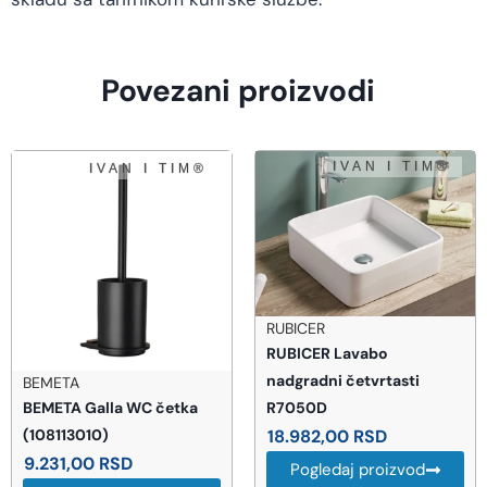
Povezani proizvodi
RUBICER
RUBICER Lavabo
nadgradni četvrtasti
BEMETA
R7050D
BEMETA Galla WC četka
18.982,00
RSD
(108113010)
9.231,00
RSD
Pogledaj proizvod