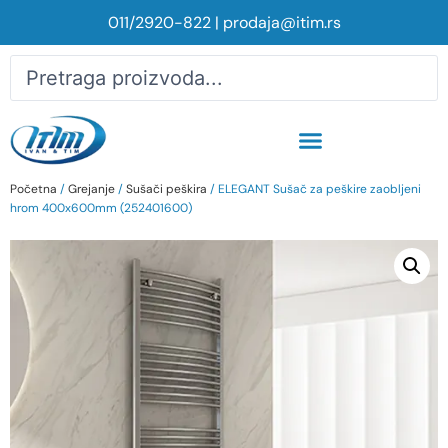
011/2920-822
|
prodaja@itim.rs
Početna
/
Grejanje
/
Sušači peškira
/ ELEGANT Sušač za peškire zaobljeni
hrom 400x600mm (252401600)