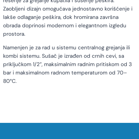
rešenje za grejanje kupatila i sušenje peškira.
Zaobljeni dizajn omogućava jednostavno korišćenje i
lakše odlaganje peškira, dok hromirana završna
obrada doprinosi modernom i elegantnom izgledu
prostora.
Namenjen je za rad u sistemu centralnog grejanja ili
kombi sistemu. Sušač je izrađen od crnih cevi, sa
priključkom 1/2″, maksimalnim radnim pritiskom od 3
bar i maksimalnom radnom temperaturom od 70–
80°C.