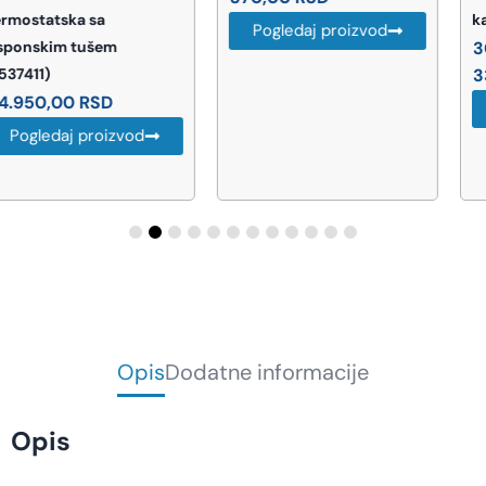
kada 80×80 cm
Pogledaj proizvod
30.276,00
RSD
–
33.452,00
RSD
Pogledaj proizvod
Opis
Dodatne informacije
Opis