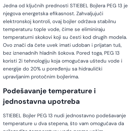
Jedna od ključnih prednosti STIEBEL Bojlera PEG 13 je
njegova energetska efikasnost. Zahvaljujući
elektronskoj kontroli, ovaj bojler održava stabilnu
temperaturu tople vode, čime se eliminiraju
temperaturni skokovi koji su česti kod drugih modela.
Ovo znači da ćete uvek imati udoban i prijatan tuš,
bez iznenadnih hladnih šokova. Pored toga, PEG 13
koristi 2i tehnologiju koja omogućava uštedu vode i
energije do 20% u poređenju sa hidraulički
upravljanim protočnim bojlerima.
Podešavanje temperature i
jednostavna upotreba
STIEBEL Bojler PEG 13 nudi jednostavno podešavanje
temperature u dva stepena, što vam omogućava da