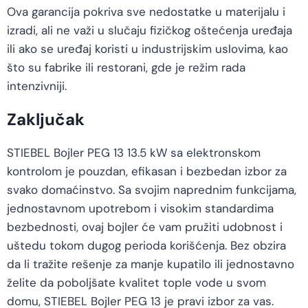
Ova garancija pokriva sve nedostatke u materijalu i
izradi, ali ne važi u slučaju fizičkog oštećenja uređaja
ili ako se uređaj koristi u industrijskim uslovima, kao
što su fabrike ili restorani, gde je režim rada
intenzivniji.
Zaključak
STIEBEL Bojler PEG 13 13.5 kW sa elektronskom
kontrolom je pouzdan, efikasan i bezbedan izbor za
svako domaćinstvo. Sa svojim naprednim funkcijama,
jednostavnom upotrebom i visokim standardima
bezbednosti, ovaj bojler će vam pružiti udobnost i
uštedu tokom dugog perioda korišćenja. Bez obzira
da li tražite rešenje za manje kupatilo ili jednostavno
želite da poboljšate kvalitet tople vode u svom
domu, STIEBEL Bojler PEG 13 je pravi izbor za vas.