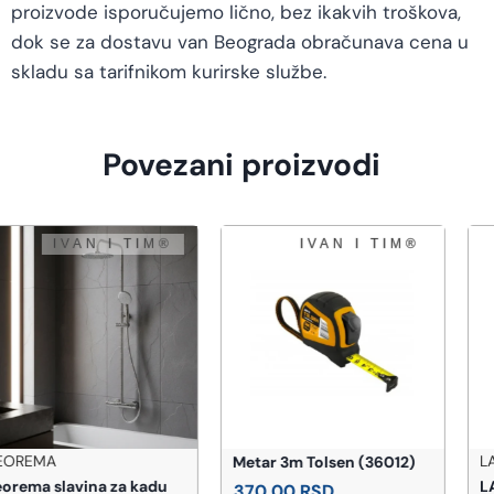
proizvode isporučujemo lično, bez ikakvih troškova,
dok se za dostavu van Beograda obračunava cena u
skladu sa tarifnikom kurirske službe.
Povezani proizvodi
LAUFEN
Metar 3m Tolsen (36012)
LAUFEN Pro Marbond tuš
370,00
RSD