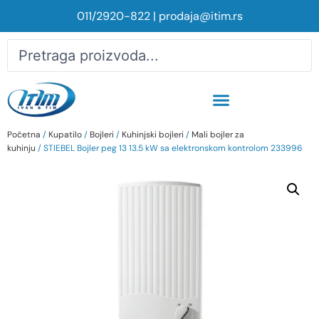
011/2920-822
|
prodaja@itim.rs
Početna
/
Kupatilo
/
Bojleri
/
Kuhinjski bojleri
/
Mali bojler za
kuhinju
/ STIEBEL Bojler peg 13 13.5 kW sa elektronskom kontrolom 233996