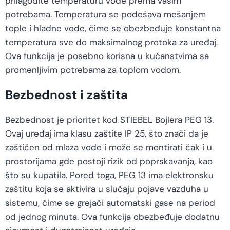
prilagodite temperaturu vode prema vašim
potrebama. Temperatura se podešava mešanjem
tople i hladne vode, čime se obezbeđuje konstantna
temperatura sve do maksimalnog protoka za uređaj.
Ova funkcija je posebno korisna u kućanstvima sa
promenljivim potrebama za toplom vodom.
Bezbednost i zaštita
Bezbednost je prioritet kod STIEBEL Bojlera PEG 13.
Ovaj uređaj ima klasu zaštite IP 25, što znači da je
zaštićen od mlaza vode i može se montirati čak i u
prostorijama gde postoji rizik od poprskavanja, kao
što su kupatila. Pored toga, PEG 13 ima elektronsku
zaštitu koja se aktivira u slučaju pojave vazduha u
sistemu, čime se grejači automatski gase na period
od jednog minuta. Ova funkcija obezbeđuje dodatnu