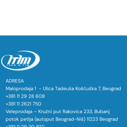
ADRESA
Maloprodaja 1 - Ulica Tadeuša Košćuška 7, Beograd
+381 11 29 28 608
+381 11 2621 750
Veleprodaja – Kružni put Rakovica 233, Bubanj
potok petlja (autoput Beograd-Niš) 11223 Beograd
+381 11 29 20 822