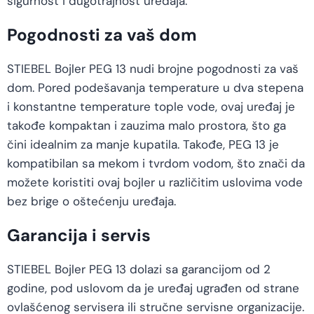
sigurnost i dugotrajnost uređaja.
Pogodnosti za vaš dom
STIEBEL Bojler PEG 13 nudi brojne pogodnosti za vaš
dom. Pored podešavanja temperature u dva stepena
i konstantne temperature tople vode, ovaj uređaj je
takođe kompaktan i zauzima malo prostora, što ga
čini idealnim za manje kupatila. Takođe, PEG 13 je
kompatibilan sa mekom i tvrdom vodom, što znači da
možete koristiti ovaj bojler u različitim uslovima vode
bez brige o oštećenju uređaja.
Garancija i servis
STIEBEL Bojler PEG 13 dolazi sa garancijom od 2
godine, pod uslovom da je uređaj ugrađen od strane
ovlašćenog servisera ili stručne servisne organizacije.