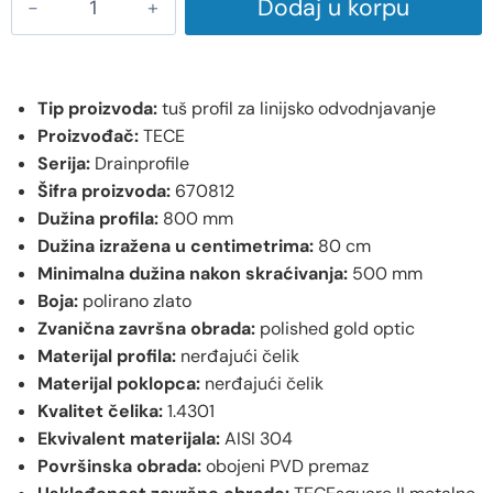
Dodaj u korpu
Tip proizvoda:
tuš profil za linijsko odvodnjavanje
Proizvođač:
TECE
Serija:
Drainprofile
Šifra proizvoda:
670812
Dužina profila:
800 mm
Dužina izražena u centimetrima:
80 cm
Minimalna dužina nakon skraćivanja:
500 mm
Boja:
polirano zlato
Zvanična završna obrada:
polished gold optic
Materijal profila:
nerđajući čelik
Materijal poklopca:
nerđajući čelik
Kvalitet čelika:
1.4301
Ekvivalent materijala:
AISI 304
Površinska obrada:
obojeni PVD premaz