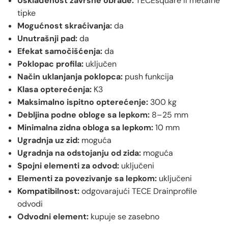
Usklađenost završne obrade:
TECEsquare II metalne
tipke
Mogućnost skraćivanja:
da
Unutrašnji pad:
da
Efekat samočišćenja:
da
Poklopac profila:
uključen
Način uklanjanja poklopca:
push funkcija
Klasa opterećenja:
K3
Maksimalno ispitno opterećenje:
300 kg
Debljina podne obloge sa lepkom:
8–25 mm
Minimalna zidna obloga sa lepkom:
10 mm
Ugradnja uz zid:
moguća
Ugradnja na odstojanju od zida:
moguća
Spojni elementi za odvod:
uključeni
Elementi za povezivanje sa lepkom:
uključeni
Kompatibilnost:
odgovarajući TECE Drainprofile
odvodi
Odvodni element:
kupuje se zasebno