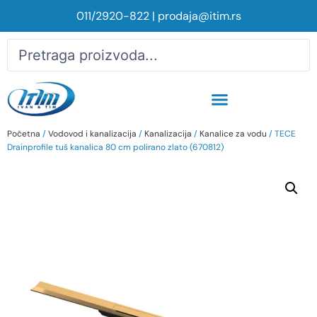
011/2920-822
|
prodaja@itim.rs
Početna
/
Vodovod i kanalizacija
/
Kanalizacija
/
Kanalice za vodu
/ TECE
Drainprofile tuš kanalica 80 cm polirano zlato (670812)