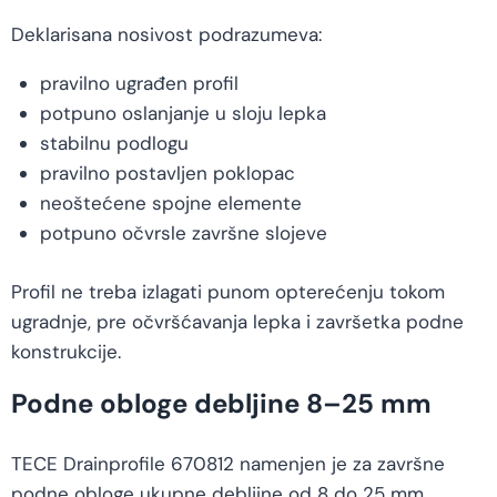
Deklarisana nosivost podrazumeva:
pravilno ugrađen profil
potpuno oslanjanje u sloju lepka
stabilnu podlogu
pravilno postavljen poklopac
neoštećene spojne elemente
potpuno očvrsle završne slojeve
Profil ne treba izlagati punom opterećenju tokom
ugradnje, pre očvršćavanja lepka i završetka podne
konstrukcije.
Podne obloge debljine 8–25 mm
TECE Drainprofile 670812 namenjen je za završne
podne obloge ukupne debljine od 8 do 25 mm,