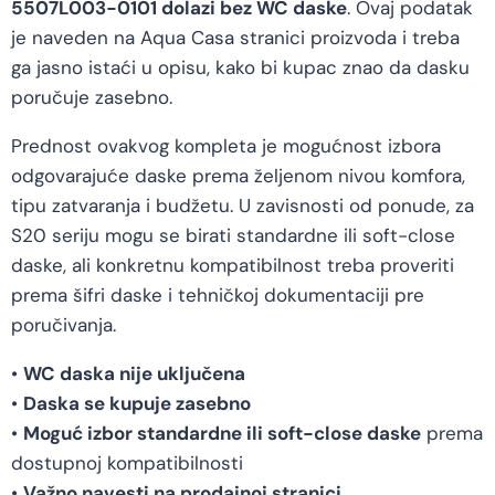
5507L003-0101 dolazi bez WC daske
. Ovaj podatak
je naveden na Aqua Casa stranici proizvoda i treba
ga jasno istaći u opisu, kako bi kupac znao da dasku
poručuje zasebno.
Prednost ovakvog kompleta je mogućnost izbora
odgovarajuće daske prema željenom nivou komfora,
tipu zatvaranja i budžetu. U zavisnosti od ponude, za
S20 seriju mogu se birati standardne ili soft-close
daske, ali konkretnu kompatibilnost treba proveriti
prema šifri daske i tehničkoj dokumentaciji pre
poručivanja.
•
WC daska nije uključena
•
Daska se kupuje zasebno
•
Moguć izbor standardne ili soft-close daske
prema
dostupnoj kompatibilnosti
•
Važno navesti na prodajnoj stranici