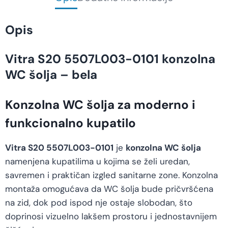
Opis
Vitra S20 5507L003-0101 konzolna
WC šolja – bela
Konzolna WC šolja za moderno i
funkcionalno kupatilo
Vitra S20 5507L003-0101
je
konzolna WC šolja
namenjena kupatilima u kojima se želi uredan,
savremen i praktičan izgled sanitarne zone. Konzolna
montaža omogućava da WC šolja bude pričvršćena
na zid, dok pod ispod nje ostaje slobodan, što
doprinosi vizuelno lakšem prostoru i jednostavnijem