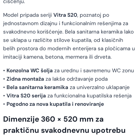
čišćenju.
Model pripada seriji
Vitra S20
, poznatoj po
jednostavnom dizajnu i funkcionalnim rešenjima za
svakodnevno korišćenje. Bela sanitarna keramika lako
se uklapa u različite stilove kupatila, od klasičnih
belih prostora do modernih enterijera sa pločicama u
imitaciji kamena, betona, mermera ili drveta.
•
Konzolna WC šolja
za urednu i savremenu WC zonu
•
Zidna montaža
za lakše održavanje poda
•
Bela sanitarna keramika
za univerzalno uklapanje
•
Vitra S20 serija
za funkcionalna kupatilska rešenja
•
Pogodno za nova kupatila i renoviranje
Dimenzije 360 × 520 mm za
praktičnu svakodnevnu upotrebu