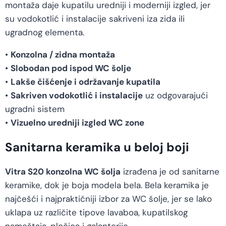
montaža daje kupatilu uredniji i moderniji izgled, jer
su vodokotlić i instalacije sakriveni iza zida ili
ugradnog elementa.
•
Konzolna / zidna montaža
•
Slobodan pod ispod WC šolje
•
Lakše čišćenje i održavanje kupatila
•
Sakriven vodokotlić i instalacije
uz odgovarajući
ugradni sistem
•
Vizuelno uredniji izgled WC zone
Sanitarna keramika u beloj boji
Vitra S20 konzolna WC šolja
izrađena je od sanitarne
keramike, dok je boja modela bela. Bela keramika je
najčešći i najpraktičniji izbor za WC šolje, jer se lako
uklapa uz različite tipove lavaboa, kupatilskog