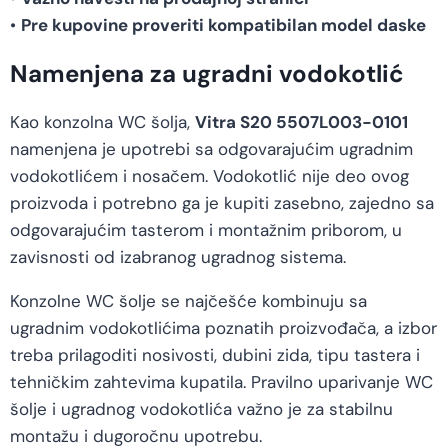
•
Pre kupovine proveriti kompatibilan model daske
Namenjena za ugradni vodokotlić
Kao konzolna WC šolja,
Vitra S20 5507L003-0101
namenjena je upotrebi sa odgovarajućim ugradnim
vodokotlićem i nosačem. Vodokotlić nije deo ovog
proizvoda i potrebno ga je kupiti zasebno, zajedno sa
odgovarajućim tasterom i montažnim priborom, u
zavisnosti od izabranog ugradnog sistema.
Konzolne WC šolje se najčešće kombinuju sa
ugradnim vodokotlićima poznatih proizvođača, a izbor
treba prilagoditi nosivosti, dubini zida, tipu tastera i
tehničkim zahtevima kupatila. Pravilno uparivanje WC
šolje i ugradnog vodokotlića važno je za stabilnu
montažu i dugoročnu upotrebu.