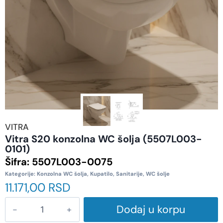
VITRA
Vitra S20 konzolna WC šolja (5507L003-
0101)
Šifra:
5507L003-0075
Kategorije:
Konzolna WC šolja
,
Kupatilo
,
Sanitarije
,
WC šolje
11.171,00
RSD
Dodaj u korpu