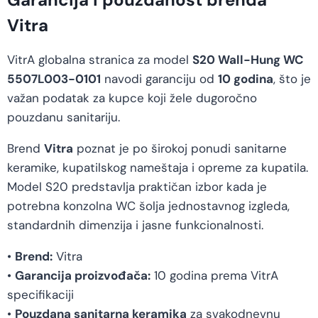
Vitra
VitrA globalna stranica za model
S20 Wall-Hung WC
5507L003-0101
navodi garanciju od
10 godina
, što je
važan podatak za kupce koji žele dugoročno
pouzdanu sanitariju.
Brend
Vitra
poznat je po širokoj ponudi sanitarne
keramike, kupatilskog nameštaja i opreme za kupatila.
Model S20 predstavlja praktičan izbor kada je
potrebna konzolna WC šolja jednostavnog izgleda,
standardnih dimenzija i jasne funkcionalnosti.
•
Brend:
Vitra
•
Garancija proizvođača:
10 godina prema VitrA
specifikaciji
•
Pouzdana sanitarna keramika
za svakodnevnu