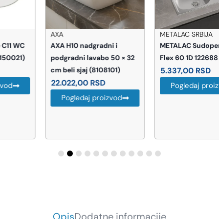
AXA
METALAC SRBIJA
AXA H10 nadgradni i
METALAC Sudopera Luna
podgradni lavabo 50 × 32
Flex 60 1D 122688
cm beli sjaj (8108101)
5.337,00
RSD
22.022,00
RSD
Pogledaj proizvod
Pogledaj proizvod
Opis
Dodatne informacije