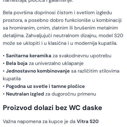
nameštaja, pločica i galanterije.
Bela površina doprinosi čistom i svetlom izgledu
prostora, a posebno dobro funkcioniše u kombinaciji
sa hromiranim, crnim, zlatnim ili brušenim metalnim
detaljima. Zahvaljujući neutralnom dizajnu, model S20
može se uklopiti i u klasična i u modernija kupatila.
•
Sanitarna keramika
za svakodnevnu upotrebu
•
Bela boja
za univerzalno uklapanje
•
Jednostavno kombinovanje
sa različitim stilovima
kupatila
•
Pogodna uz svetle i tamne pločice
•
Neutralan izgled
za dugoročnu primenu
Proizvod dolazi bez WC daske
Važna napomena za kupce je da
Vitra S20