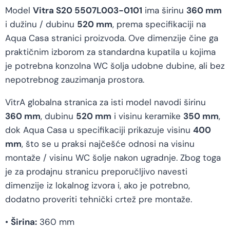
Model
Vitra S20 5507L003-0101
ima širinu
360 mm
i dužinu / dubinu
520 mm
, prema specifikaciji na
Aqua Casa stranici proizvoda. Ove dimenzije čine ga
praktičnim izborom za standardna kupatila u kojima
je potrebna konzolna WC šolja udobne dubine, ali bez
nepotrebnog zauzimanja prostora.
VitrA globalna stranica za isti model navodi širinu
360 mm
, dubinu
520 mm
i visinu keramike
350 mm
,
dok Aqua Casa u specifikaciji prikazuje visinu
400
mm
, što se u praksi najčešće odnosi na visinu
montaže / visinu WC šolje nakon ugradnje. Zbog toga
je za prodajnu stranicu preporučljivo navesti
dimenzije iz lokalnog izvora i, ako je potrebno,
dodatno proveriti tehnički crtež pre montaže.
•
Širina:
360 mm