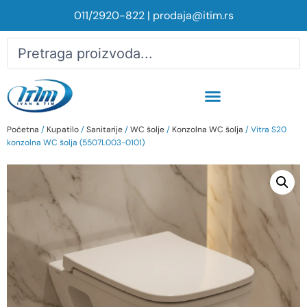
011/2920-822
|
prodaja@itim.rs
Početna
/
Kupatilo
/
Sanitarije
/
WC šolje
/
Konzolna WC šolja
/ Vitra S20
konzolna WC šolja (5507L003-0101)