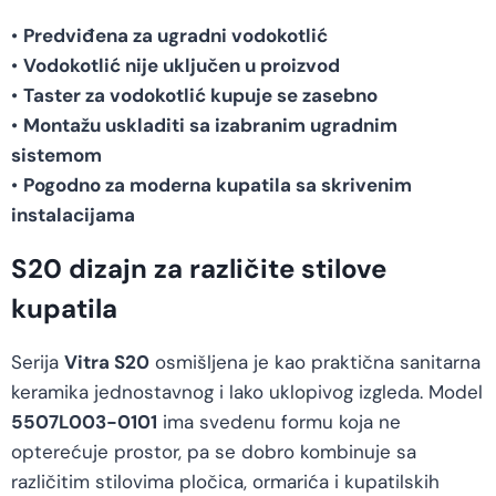
•
Predviđena za ugradni vodokotlić
•
Vodokotlić nije uključen u proizvod
•
Taster za vodokotlić kupuje se zasebno
•
Montažu uskladiti sa izabranim ugradnim
sistemom
•
Pogodno za moderna kupatila sa skrivenim
instalacijama
S20 dizajn za različite stilove
kupatila
Serija
Vitra S20
osmišljena je kao praktična sanitarna
keramika jednostavnog i lako uklopivog izgleda. Model
5507L003-0101
ima svedenu formu koja ne
opterećuje prostor, pa se dobro kombinuje sa
različitim stilovima pločica, ormarića i kupatilskih