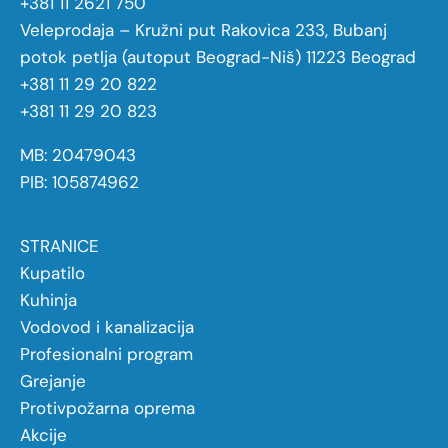
+381 11 2621 750
Veleprodaja – Kružni put Rakovica 233, Bubanj
potok petlja (autoput Beograd-Niš) 11223 Beograd
+381 11 29 20 822
+381 11 29 20 823
MB: 20479043
PIB: 105874962
STRANICE
Kupatilo
Kuhinja
Vodovod i kanalizacija
Profesionalni program
Grejanje
Protivpožarna oprema
Akcije