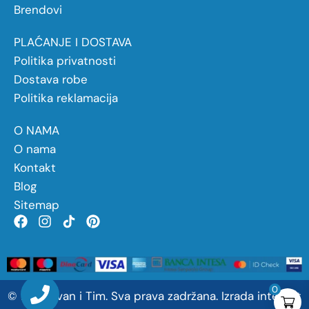
Brendovi
PLAĆANJE I DOSTAVA
Politika privatnosti
Dostava robe
Politika reklamacija
O NAMA
O nama
Kontakt
Blog
Sitemap
0
©
2026
Ivan
i
Tim. Sva prava zadržana.
Izrada internet