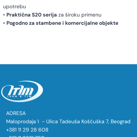
upotrebu
•
Praktična S20 serija
za široku primenu
•
Pogodno za stambene i komercijalne objekte
ADRESA
Maloprodaja 1 - Ulica Tadeuša Košćuška 7, Beograd
+381 11 29 28 608