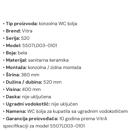
•
Tip proizvoda:
konzolna WC šolja
•
Brend:
Vitra
•
Serija:
S20
•
Model:
5507L003-0101
•
Boja:
bela
•
Materijal:
sanitarna keramika
•
Montaža:
konzolna / zidna montaža
•
Širina:
360 mm
•
Dužina / dubina:
520 mm
•
Visina:
400 mm
•
Daska:
nije uključena
•
Ugradni vodokotlić:
nije uključen
•
Namena:
WC šolja za kupatila sa ugradnim vodokotlićem
•
Garancija proizvođača:
10 godina prema VitrA
specifikaciji za model 5507L003-0101