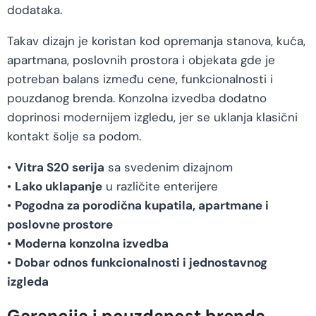
dodataka.
Takav dizajn je koristan kod opremanja stanova, kuća,
apartmana, poslovnih prostora i objekata gde je
potreban balans između cene, funkcionalnosti i
pouzdanog brenda. Konzolna izvedba dodatno
doprinosi modernijem izgledu, jer se uklanja klasični
kontakt šolje sa podom.
•
Vitra S20 serija
sa svedenim dizajnom
•
Lako uklapanje
u različite enterijere
•
Pogodna za porodična kupatila, apartmane i
poslovne prostore
•
Moderna konzolna izvedba
•
Dobar odnos funkcionalnosti i jednostavnog
izgleda
Garancija i pouzdanost brenda