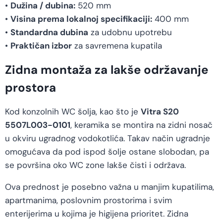
•
Dužina / dubina:
520 mm
•
Visina prema lokalnoj specifikaciji:
400 mm
•
Standardna dubina
za udobnu upotrebu
•
Praktičan izbor
za savremena kupatila
Zidna montaža za lakše održavanje
prostora
Kod konzolnih WC šolja, kao što je
Vitra S20
5507L003-0101
, keramika se montira na zidni nosač
u okviru ugradnog vodokotlića. Takav način ugradnje
omogućava da pod ispod šolje ostane slobodan, pa
se površina oko WC zone lakše čisti i održava.
Ova prednost je posebno važna u manjim kupatilima,
apartmanima, poslovnim prostorima i svim
enterijerima u kojima je higijena prioritet. Zidna