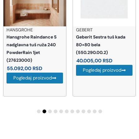
HANSGROHE
GEBERIT
Hansgrohe Raindance S
Geberit Sestra tuš kada
nadglavna tuš ruža 240
80×80 bela
PowderRain 1jet
(550.290.00.2)
(27623000)
40.005,00
RSD
55.092,00
RSD
Pogledaj proizvod
Pogledaj proizvod