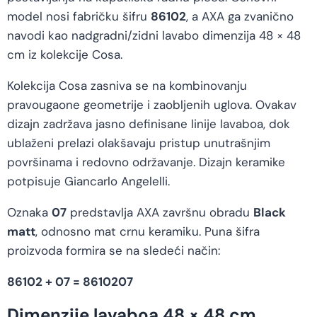
model nosi fabričku šifru
86102
, a AXA ga zvanično
navodi kao nadgradni/zidni lavabo dimenzija 48 × 48
cm iz kolekcije Cosa.
Kolekcija Cosa zasniva se na kombinovanju
pravougaone geometrije i zaobljenih uglova. Ovakav
dizajn zadržava jasno definisane linije lavaboa, dok
ublaženi prelazi olakšavaju pristup unutrašnjim
površinama i redovno održavanje. Dizajn keramike
potpisuje Giancarlo Angelelli.
Oznaka
07
predstavlja AXA završnu obradu
Black
matt
, odnosno mat crnu keramiku. Puna šifra
proizvoda formira se na sledeći način:
86102 + 07 = 8610207
Dimenzije lavaboa 48 × 48 cm