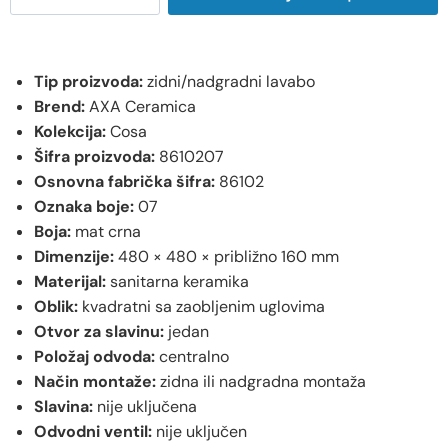
Tip proizvoda:
zidni/nadgradni lavabo
Brend:
AXA Ceramica
Kolekcija:
Cosa
Šifra proizvoda:
8610207
Osnovna fabrička šifra:
86102
Oznaka boje:
07
Boja:
mat crna
Dimenzije:
480 × 480 × približno 160 mm
Materijal:
sanitarna keramika
Oblik:
kvadratni sa zaobljenim uglovima
Otvor za slavinu:
jedan
Položaj odvoda:
centralno
Način montaže:
zidna ili nadgradna montaža
Slavina:
nije uključena
Odvodni ventil:
nije uključen