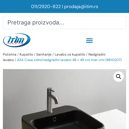
011/2920-822
|
prodaja@itim.rs
Početna
/
Kupatilo
/
Sanitarije
/
Lavabo za kupatilo
/
Nadgradni
lavabo
/ AXA Cosa zidni/nadgradni lavabo 48 × 48 cm mat crni (8610207)