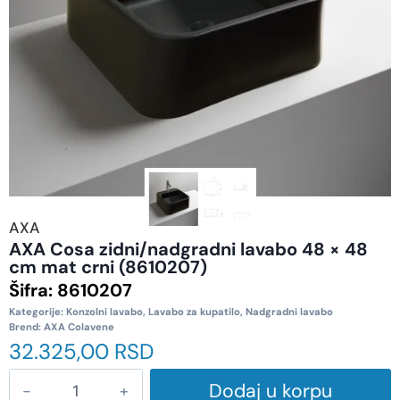
AXA
AXA Cosa zidni/nadgradni lavabo 48 × 48
cm mat crni (8610207)
Šifra:
8610207
Kategorije:
Konzolni lavabo
,
Lavabo za kupatilo
,
Nadgradni lavabo
Brend:
AXA Colavene
32.325,00
RSD
Dodaj u korpu