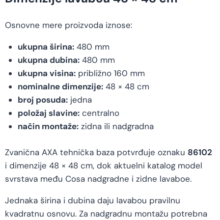
Osnovne mere proizvoda iznose:
ukupna širina:
480 mm
ukupna dubina:
480 mm
ukupna visina:
približno 160 mm
nominalne dimenzije:
48 × 48 cm
broj posuda:
jedna
položaj slavine:
centralno
način montaže:
zidna ili nadgradna
Zvanična AXA tehnička baza potvrđuje oznaku
86102
i dimenzije 48 × 48 cm, dok aktuelni katalog model
svrstava među Cosa nadgradne i zidne lavaboe.
Jednaka širina i dubina daju lavabou pravilnu
kvadratnu osnovu. Za nadgradnu montažu potrebna