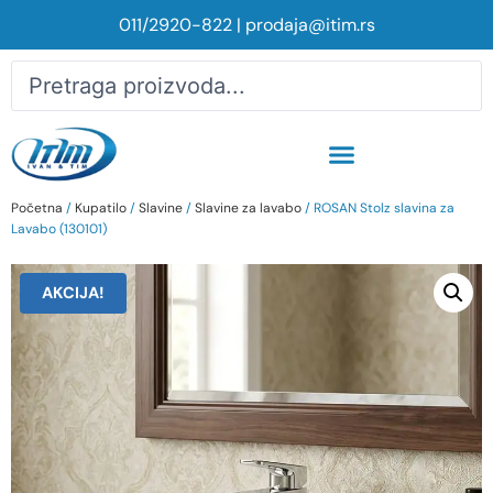
011/2920-822
|
prodaja@itim.rs
Početna
/
Kupatilo
/
Slavine
/
Slavine za lavabo
/ ROSAN Stolz slavina za
Lavabo (130101)
AKCIJA!