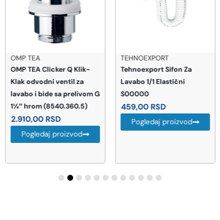
OMP TEA
TEHNOEXPORT
OMP TEA Clicker Q Klik-
Tehnoexport Sifon Za
Klak odvodni ventil za
Lavabo 1/1 Elastični
lavabo i bide sa prelivom G
S00000
1¼″ hrom (8540.360.5)
459,00
RSD
2.910,00
RSD
Pogledaj proizvod
Pogledaj proizvod