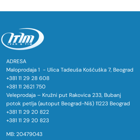
ADRESA
Maloprodaja 1 - Ulica Tadeuša Košćuška 7, Beograd
+381 11 29 28 608
+381 11 2621 750
Veleprodaja – Kružni put Rakovica 233, Bubanj
potok petlja (autoput Beograd-Niš) 11223 Beograd
+381 11 29 20 822
+381 11 29 20 823
MB: 20479043