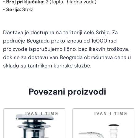
•
Broj priključaka:
2 (topla i hladna voda)
•
Serija:
Stolz
Dostava je dostupna na teritoriji cele Srbije. Za
područje Beograda preko iznosa od 15000 rsd
proizvode isporučujemo lično, bez ikakvih troškova,
dok se za dostavu van Beograda obračunava cena u
skladu sa tarifnikom kurirske službe.
Povezani proizvodi