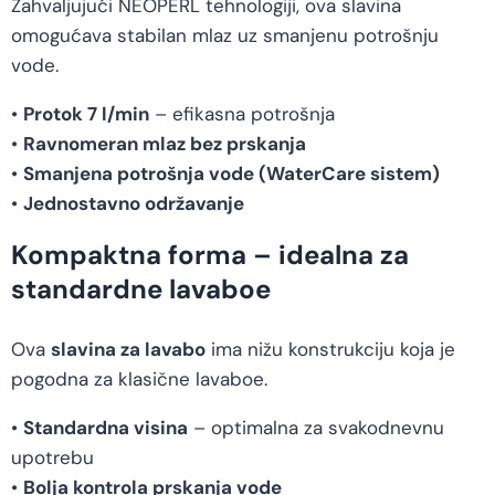
Zahvaljujući NEOPERL tehnologiji, ova slavina
omogućava stabilan mlaz uz smanjenu potrošnju
vode.
•
Protok 7 l/min
– efikasna potrošnja
•
Ravnomeran mlaz bez prskanja
•
Smanjena potrošnja vode (WaterCare sistem)
•
Jednostavno održavanje
Kompaktna forma – idealna za
standardne lavaboe
Ova
slavina za lavabo
ima nižu konstrukciju koja je
pogodna za klasične lavaboe.
•
Standardna visina
– optimalna za svakodnevnu
upotrebu
•
Bolja kontrola prskanja vode