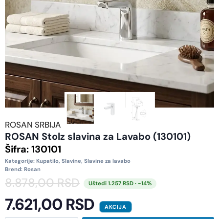
ROSAN SRBIJA
ROSAN Stolz slavina za Lavabo (130101)
Šifra:
130101
Kategorije:
Kupatilo
,
Slavine
,
Slavine za lavabo
Brend:
Rosan
8.878,00
RSD
Uštedi 1.257 RSD · -14%
7.621,00
RSD
AKCIJA