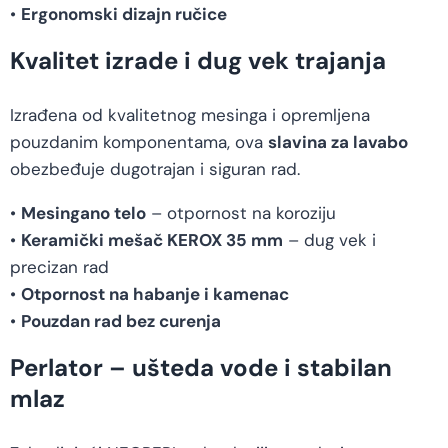
•
Ergonomski dizajn ručice
Kvalitet izrade i dug vek trajanja
Izrađena od kvalitetnog mesinga i opremljena
pouzdanim komponentama, ova
slavina za lavabo
obezbeđuje dugotrajan i siguran rad.
•
Mesingano telo
– otpornost na koroziju
•
Keramički mešač KEROX 35 mm
– dug vek i
precizan rad
•
Otpornost na habanje i kamenac
•
Pouzdan rad bez curenja
Perlator – ušteda vode i stabilan
mlaz