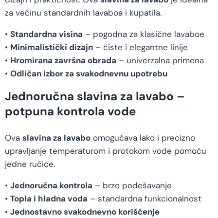
za većinu standardnih lavaboa i kupatila.
•
Standardna visina
– pogodna za klasične lavaboe
•
Minimalistički dizajn
– čiste i elegantne linije
•
Hromirana završna obrada
– univerzalna primena
•
Odličan izbor za svakodnevnu upotrebu
Jednoručna slavina za lavabo –
potpuna kontrola vode
Ova
slavina za lavabo
omogućava lako i precizno
upravljanje temperaturom i protokom vode pomoću
jedne ručice.
•
Jednoručna kontrola
– brzo podešavanje
•
Topla i hladna voda
– standardna funkcionalnost
•
Jednostavno svakodnevno korišćenje