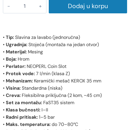
Dodaj u korpu
•
Tip:
Slavina za lavabo (jednoručna)
•
Ugradnja:
Stojeća (montaža na jedan otvor)
•
Materijal:
Mesing
•
Boja:
Hrom
•
Perlator:
NEOPERL Coin Slot
•
Protok vode:
7 l/min (klasa Z)
•
Mehanizam:
Keramički mešač KEROX 35 mm
•
Visina:
Standardna (niska)
•
Creva:
Fleksibilna priključna (2 kom, ~45 cm)
•
Set za montažu:
FaST35 sistem
•
Klasa bučnosti:
I–II
•
Radni pritisak:
1–5 bar
•
Maks. temperatura:
do 70–80°C