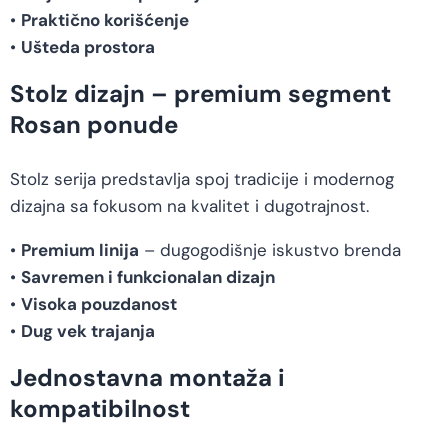
•
Praktično korišćenje
•
Ušteda prostora
Stolz dizajn – premium segment
Rosan ponude
Stolz serija predstavlja spoj tradicije i modernog
dizajna sa fokusom na kvalitet i dugotrajnost.
•
Premium linija
– dugogodišnje iskustvo brenda
•
Savremen i funkcionalan dizajn
•
Visoka pouzdanost
•
Dug vek trajanja
Jednostavna montaža i
kompatibilnost