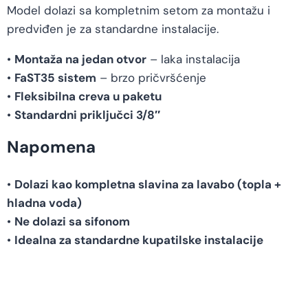
Model dolazi sa kompletnim setom za montažu i
predviđen je za standardne instalacije.
•
Montaža na jedan otvor
– laka instalacija
•
FaST35 sistem
– brzo pričvršćenje
•
Fleksibilna creva u paketu
•
Standardni priključci 3/8″
Napomena
•
Dolazi kao kompletna slavina za lavabo (topla +
hladna voda)
•
Ne dolazi sa sifonom
•
Idealna za standardne kupatilske instalacije