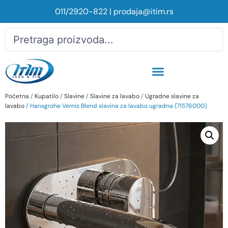
011/2920-822
|
prodaja@itim.rs
Početna
/
Kupatilo
/
Slavine
/
Slavine za lavabo
/
Ugradne slavine za
lavabo
/ Hansgrohe Vernis Blend slavina za lavabo ugradna (71576000)