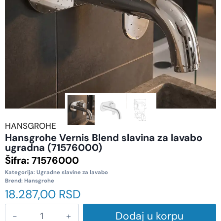
HANSGROHE
Hansgrohe Vernis Blend slavina za lavabo
ugradna (71576000)
Šifra:
71576000
Kategorija:
Ugradne slavine za lavabo
Brend:
Hansgrohe
18.287,00
RSD
Dodaj u korpu