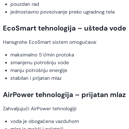
pouzdan rad
jednostavno povezivanje preko ugradnog tela
EcoSmart tehnologija – ušteda vode
Hansgrohe EcoSmart sistem omogućava:
maksimalno 5 l/min protoka
smanjenu potrošnju vode
manju potrošnju energije
stabilan i prijatan mlaz
AirPower tehnologija – prijatan mlaz
Zahvaljujući AirPower tehnologiji:
voda je obogaćena vazduhom
mlaz je mekši i prijatniji