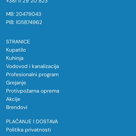
+381 11 29 20 823
MB: 20479043
PIB: 105874962
STRANICE
Kupatilo
Kuhinja
Vodovod i kanalizacija
Profesionalni program
Grejanje
Protivpožarna oprema
Akcije
Brendovi
PLAĆANJE I DOSTAVA
Politika privatnosti