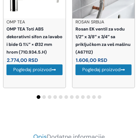
ROSAN SRBIJA
ROSAN SRBIJA
Rosan EK ventil za vodu
Rosan S2 Black EK ventil z
o
1/2″ x 3/8″ x 3/4″ sa
vodu 1/2″ x 3/8″ (261238B
priključkom za veš mašinu
1.775,00
RSD
(A67112)
Pogledaj proizvod
1.606,00
RSD
Pogledaj proizvod
Opis
Dodatne informacije