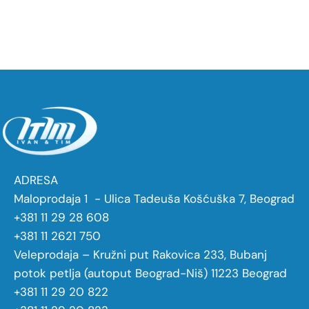
ADRESA
Maloprodaja 1 - Ulica Tadeuša Košćuška 7, Beograd
+381 11 29 28 608
+381 11 2621 750
Veleprodaja – Kružni put Rakovica 233, Bubanj
potok petlja (autoput Beograd-Niš) 11223 Beograd
+381 11 29 20 822