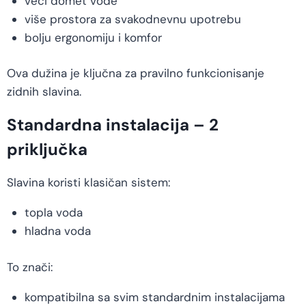
veći domet vode
više prostora za svakodnevnu upotrebu
bolju ergonomiju i komfor
Ova dužina je ključna za pravilno funkcionisanje
zidnih slavina.
Standardna instalacija – 2
priključka
Slavina koristi klasičan sistem:
topla voda
hladna voda
To znači:
kompatibilna sa svim standardnim instalacijama