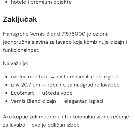
hotele i premium objekte
Zaključak
Hansgrohe Vernis Blend 71576000 je uzidna
jednoručna slavina za lavabo koja kombinuje dizajn i
funkcionalnost.
Najvažnije:
uzidna montaža → čist i minimalistički izgled
izliv 20,7 cm → idealno za nadgradne lavaboe
EcoSmart → ušteda vode
Vernis Blend dizajn → elegantan izgled
Ako kupac želi moderno i funkcionalno zidno rešenje
za lavabo – ovo je odličan izbor.