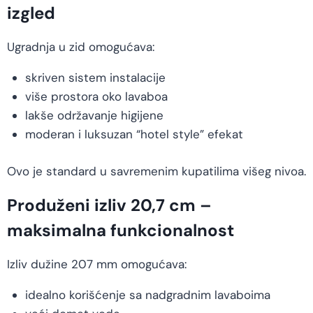
izgled
Ugradnja u zid omogućava:
skriven sistem instalacije
više prostora oko lavaboa
lakše održavanje higijene
moderan i luksuzan “hotel style” efekat
Ovo je standard u savremenim kupatilima višeg nivoa.
Produženi izliv 20,7 cm –
maksimalna funkcionalnost
Izliv dužine 207 mm omogućava:
idealno korišćenje sa nadgradnim lavaboima