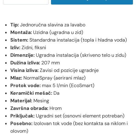
Tip:
Jednoručna slavina za lavabo
Montaža:
Uzidna (ugradna u zid)
Sistem:
Standardna instalacija (topla i hladna voda)
Izliv:
Zidni, fiksni
Dimenzije:
Ugradna instalacija (skriveno telo u zidu)
Dužina izliva:
207 mm
Visina izliva:
Zavisi od pozicije ugradnje
Mlaz:
NormalSpray (aerirani mlaz)
Protok vode:
max 5 l/min (EcoSmart)
Keramički mešač:
Da
Materijal:
Mesing
Završna obrada:
Hrom
Priključak:
Ugradni set (osnovni element potreban)
Posebno:
Izolovan tok vode (bez kontakta sa niklom i
olovom)